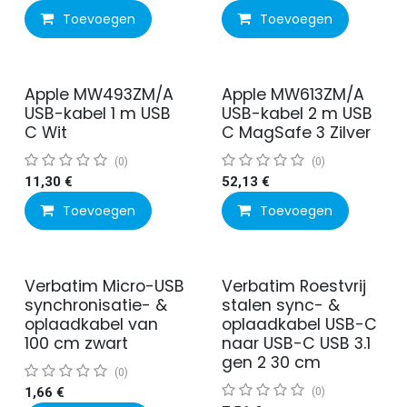
Toevoegen
Toevoegen
Apple MW493ZM/A
Apple MW613ZM/A
USB-kabel 1 m USB
USB-kabel 2 m USB
C Wit
C MagSafe 3 Zilver
(0)
(0)
11,30
€
52,13
€
Toevoegen
Toevoegen
Verbatim Micro-USB
Verbatim Roestvrij
Actie
synchronisatie- &
stalen sync- &
oplaadkabel van
oplaadkabel USB-C
100 cm zwart
naar USB-C USB 3.1
gen 2 30 cm
(0)
1,66
€
(0)