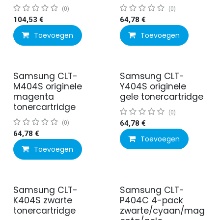
(0)
(0)
104,53
€
64,78
€
Toevoegen
Toevoegen
Samsung CLT-
Samsung CLT-
Actie
M404S originele
Y404S originele
magenta
gele tonercartridge
tonercartridge
(0)
(0)
64,78
€
64,78
€
Toevoegen
Toevoegen
Samsung CLT-
Samsung CLT-
K404S zwarte
P404C 4-pack
tonercartridge
zwarte/cyaan/mag