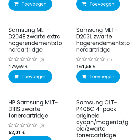
Toevoegen
Toevoegen
Samsung MLT-
Samsung MLT-
Actie
D204E zwarte extra
D203L zwarte
hogerendementsto
hogerendementsto
nercartridge
nercartridge
(0)
(0)
179,69
€
161,58
€
Toevoegen
Toevoegen
HP Samsung MLT-
Samsung CLT-
D111S zwarte
P406C 4-pack
tonercartridge
originele
cyaan/magenta/g
(0)
ele/zwarte
62,01
€
tonercartridge