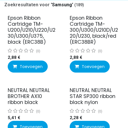
Zoekresultaten voor
'
Samsung
'
(189)
Epson Ribbon
Epson Ribbon
Cartridge TM-
Cartridge TM-
U200/U210/U220/U2
300/U300/U210D/U2
30/U300/U375,
20/U230, black/red
black (ERC38B)
(ERC38BR)
(0)
(0)
2,88
€
2,88
€
Toevoegen
Toevoegen
NEUTRAL NEUTRAL
NEUTRAL NEUTRAL
BROTHER AX10
STAR SP300 ribbon
ribbon black
black nylon
(0)
(0)
5,41
€
2,28
€
Toevoegen
Toevoegen