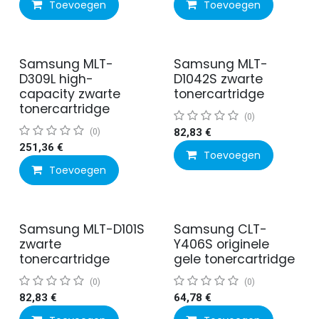
Toevoegen
Toevoegen
Samsung MLT-
Samsung MLT-
D309L high-
D1042S zwarte
capacity zwarte
tonercartridge
tonercartridge
(0)
(0)
82,83
€
251,36
€
Toevoegen
Toevoegen
Samsung MLT-D101S
Samsung CLT-
zwarte
Y406S originele
tonercartridge
gele tonercartridge
(0)
(0)
82,83
€
64,78
€