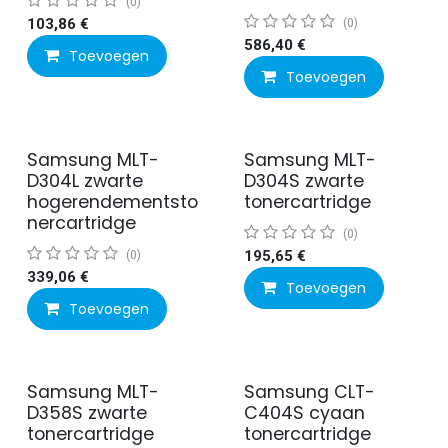
(0)
103,86
€
(0)
586,40
€
Toevoegen
Toevoegen
Samsung MLT-
Samsung MLT-
D304L zwarte
D304S zwarte
hogerendementsto
tonercartridge
nercartridge
(0)
(0)
195,65
€
339,06
€
Toevoegen
Toevoegen
Samsung MLT-
Samsung CLT-
Actie
D358S zwarte
C404S cyaan
tonercartridge
tonercartridge