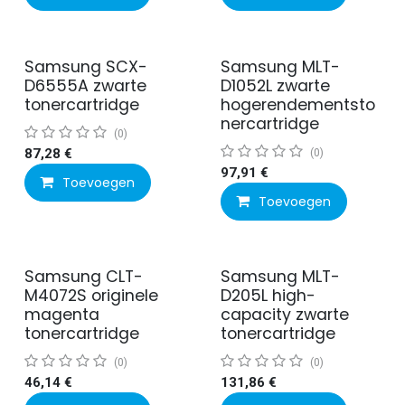
Samsung SCX-
Samsung MLT-
D6555A zwarte
D1052L zwarte
tonercartridge
hogerendementsto
nercartridge
(0)
87,28
€
(0)
97,91
€
Toevoegen
Toevoegen
Samsung CLT-
Samsung MLT-
M4072S originele
D205L high-
magenta
capacity zwarte
tonercartridge
tonercartridge
(0)
(0)
46,14
€
131,86
€