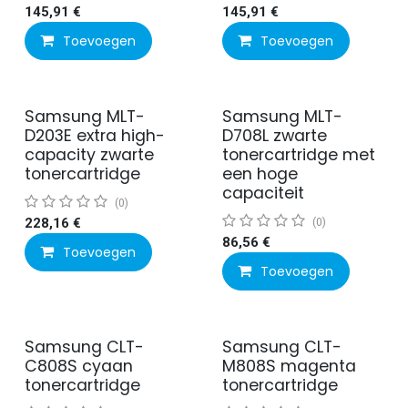
145,91
€
145,91
€
Toevoegen
Toevoegen
Samsung MLT-
Samsung MLT-
D203E extra high-
D708L zwarte
capacity zwarte
tonercartridge met
tonercartridge
een hoge
capaciteit
(0)
228,16
€
(0)
86,56
€
Toevoegen
Toevoegen
Samsung CLT-
Samsung CLT-
C808S cyaan
M808S magenta
tonercartridge
tonercartridge