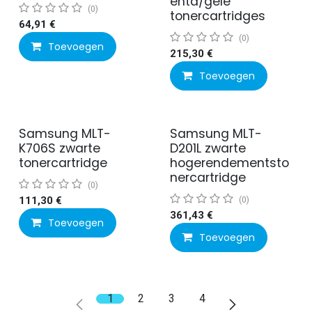
enta/gele
(0)
tonercartridges
64,91
€
(0)
Toevoegen
215,30
€
Toevoegen
Samsung MLT-
Samsung MLT-
K706S zwarte
D201L zwarte
tonercartridge
hogerendementsto
nercartridge
(0)
111,30
€
(0)
361,43
€
Toevoegen
Toevoegen
1
2
3
4