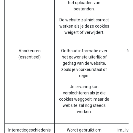
het uploaden van
bestanden.
De website zal niet correct
werken als je deze cookies
weigert of verwijdert.
Voorkeuren
Onthoud informatie over
fro
(essentieel)
het gewenste uiterlijk of
gedrag van de website,
zoals je voorkeurstaal of
regio.
Je ervaring kan
verslechteren als je die
cookies weggooit, maar de
website zal nog steeds
werken.
Interactiegeschiedenis
Wordt gebruikt om
im_live