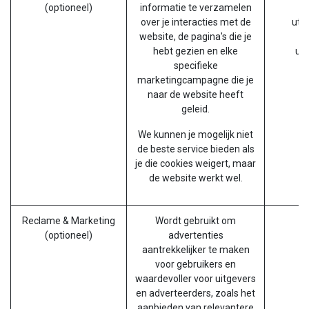
(optioneel)
informatie te verzamelen
over je interacties met de
utm
website, de pagina's die je
ut
hebt gezien en elke
ut
specifieke
marketingcampagne die je
naar de website heeft
geleid.
We kunnen je mogelijk niet
de beste service bieden als
je die cookies weigert, maar
de website werkt wel.
Reclame & Marketing
Wordt gebruikt om
(optioneel)
advertenties
aantrekkelijker te maken
voor gebruikers en
waardevoller voor uitgevers
en adverteerders, zoals het
aanbieden van relevantere