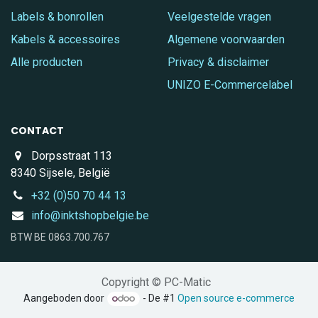
Labels & bonrollen
Veelgestelde vragen
Kabels & accessoires
Algemene voorwaarden
Alle producten
Privacy & disclaimer
UNIZO E-Commercelabel
CONTACT
Dorpsstraat 113
8340 Sijsele, België
+32 (0)50 70 44 13
info@inktshopbelgie.be
BTW BE 0863.700.767
Copyright © PC-Matic
Aangeboden door
- De #1
Open source e-commerce