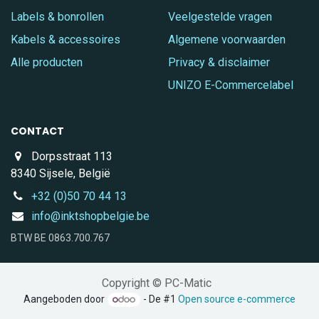
Labels & bonrollen
Veelgestelde vragen
Kabels & accessoires
Algemene voorwaarden
Alle producten
Privacy & disclaimer
UNIZO E-Commercelabel
CONTACT
Dorpsstraat 113
8340 Sijsele, België
+32 (0)50 70 44 13
info@inktshopbelgie.be
BTW BE 0863.700.767
Copyright © PC-Matic
Aangeboden door
- De #1
Open source e-commerce