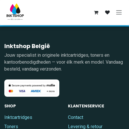
Overslaan naar inhoud
Inktshop België
Jouw specialist in originele inktcartridges, toners en
kantoorbenodigdheden — voor élk merk en model. Vandaag
besteld, vandaag verzonden.
SHOP
KLANTENSERVICE
Inktcartridges
Contact
Toners
Levering & retour