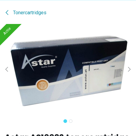
Tonercartridges
Actie
Actie