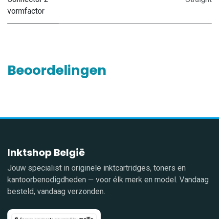
vormfactor
Beoordelingen
Inktshop België
Jouw specialist in originele inktcartridges, toners en
kantoorbenodigdheden — voor élk merk en model. Vandaag
besteld, vandaag verzonden.