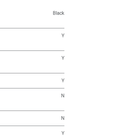
Black
Y
Y
Y
N
N
Y