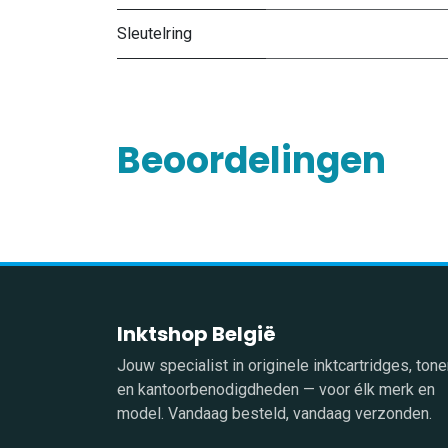
Sleutelring
Beoordelingen
Inktshop België
Jouw specialist in originele inktcartridges, tone
en kantoorbenodigdheden — voor élk merk en
model. Vandaag besteld, vandaag verzonden.