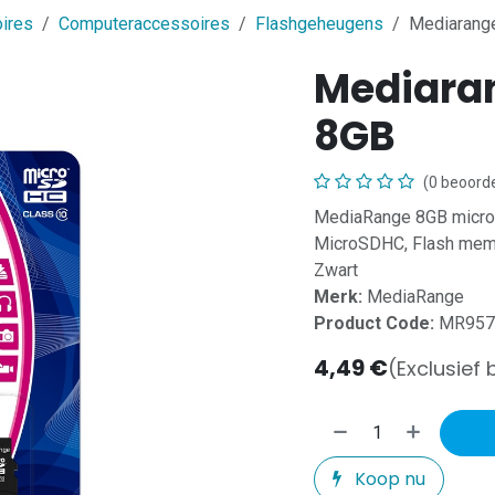
ires
Computeraccessoires
Flashgeheugens
Mediarange
Mediaran
8GB
(0 beoorde
MediaRange 8GB microS
MicroSDHC, Flash memor
Zwart
Merk:
MediaRange
Product Code:
MR957
4,49
€
(Exclusief 
Koop nu