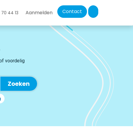
Contact
Aanmelden
 70 44 13
 of voordelig
Zoeken
g