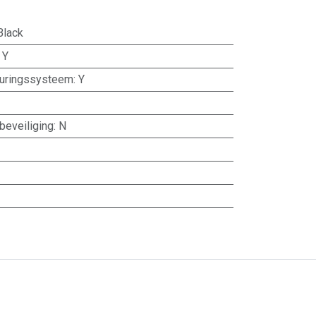
Black
:
Y
turingssysteem
:
Y
beveiliging
:
N