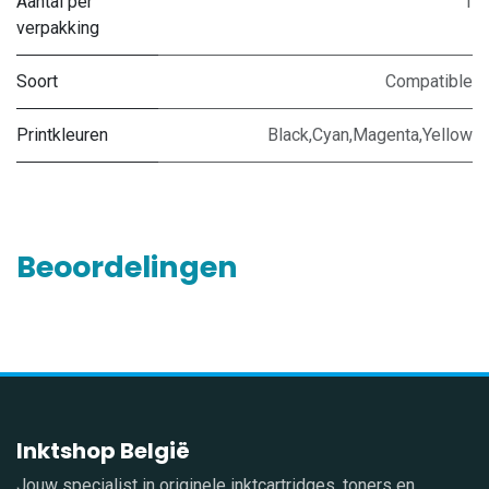
Aantal per
1
verpakking
Soort
Compatible
Printkleuren
Black,Cyan,Magenta,Yellow
Beoordelingen
Inktshop België
Jouw specialist in originele inktcartridges, toners en