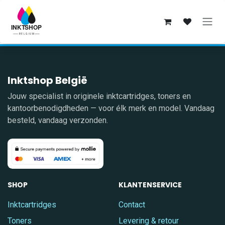
Overslaan naar inhoud
Inktshop België
Jouw specialist in originele inktcartridges, toners en
kantoorbenodigdheden — voor élk merk en model. Vandaag
besteld, vandaag verzonden.
SHOP
KLANTENSERVICE
Inktcartridges
Contact
Toners
Levering & retour