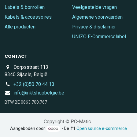
Labels & bonrollen
Veelgestelde vragen
Kabels & accessoires
Algemene voorwaarden
Alle producten
Privacy & disclaimer
UNIZO E-Commercelabel
CONTACT
Dorpsstraat 113
8340 Sijsele, België
+32 (0)50 70 44 13
info@inktshopbelgie.be
BTW BE 0863.700.767
Copyright © PC-Matic
Aangeboden door
- De #1
Open source e-commerce