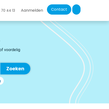
Contact
Aanmelden
 70 44 13
 of voordelig
Zoeken
g