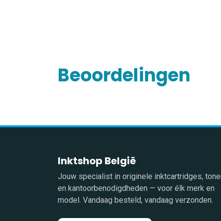
Beoordelingen
Inktshop België
Jouw specialist in originele inktcartridges, tone
en kantoorbenodigdheden — voor élk merk en
model. Vandaag besteld, vandaag verzonden.