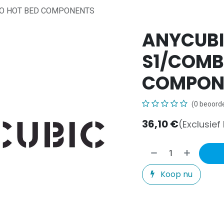
BO HOT BED COMPONENTS
ANYCUBI
S1/COMB
COMPON
(0 beoorde
36,10
€
(Exclusief
Koop nu