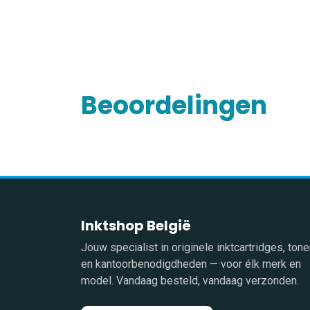
Beoordelingen
Inktshop België
Jouw specialist in originele inktcartridges, tone
en kantoorbenodigdheden — voor élk merk en
model. Vandaag besteld, vandaag verzonden.