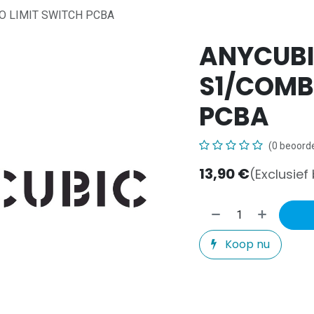
O LIMIT SWITCH PCBA
ANYCUBI
S1/COMB
PCBA
(0 beoorde
13,90
€
(Exclusief
Koop nu