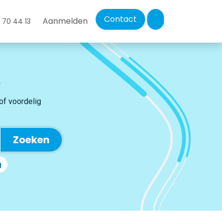
Contact
Aanmelden
 70 44 13
 of voordelig
Zoeken
g