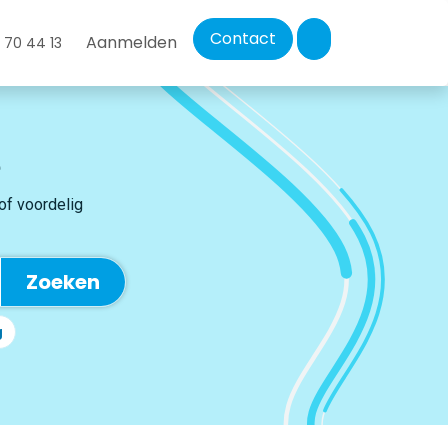
Contact
Aanmelden
 70 44 13
 of voordelig
Zoeken
g