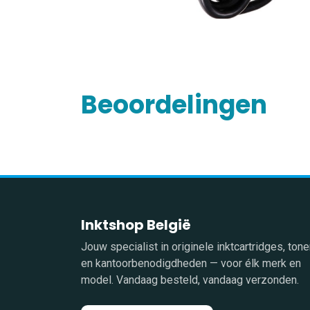
Beoordelingen
Inktshop België
Jouw specialist in originele inktcartridges, tone
en kantoorbenodigdheden — voor élk merk en
model. Vandaag besteld, vandaag verzonden.