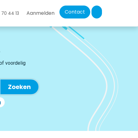
Contact
Aanmelden
 70 44 13
 of voordelig
Zoeken
g