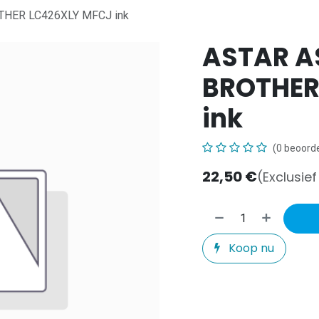
HER LC426XLY MFCJ ink
ASTAR A
BROTHER
ink
(0 beoorde
22,50
€
(Exclusie
Koop nu