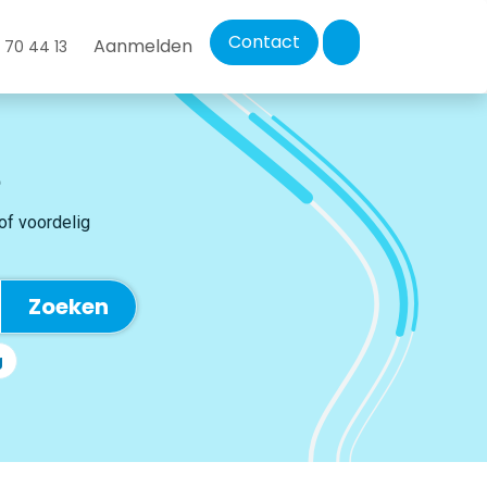
Contact
Aanmelden
 70 44 13
 of voordelig
Zoeken
g