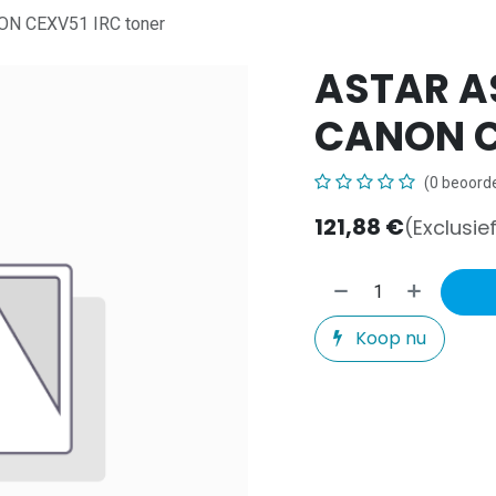
N CEXV51 IRC toner
ASTAR A
CANON C
(0 beoorde
121,88
€
(Exclusie
Koop nu