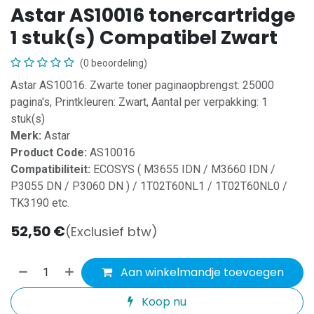
Astar AS10016 tonercartridge
1 stuk(s) Compatibel Zwart
(0 beoordeling)
Astar AS10016. Zwarte toner paginaopbrengst: 25000
pagina's, Printkleuren: Zwart, Aantal per verpakking: 1
stuk(s)
Merk:
Astar
Product Code:
AS10016
Compatibiliteit:
ECOSYS ( M3655 IDN / M3660 IDN /
P3055 DN / P3060 DN ) / 1T02T60NL1 / 1T02T60NL0 /
TK3190 etc.
52,50
€
(Exclusief btw)
Aan winkelmandje toevoegen
Koop nu