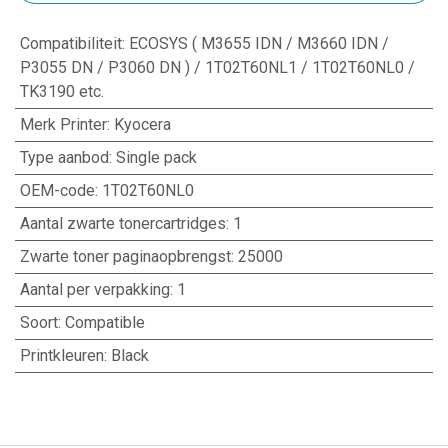
Compatibiliteit
:
ECOSYS ( M3655 IDN / M3660 IDN /
P3055 DN / P3060 DN ) / 1T02T60NL1 / 1T02T60NL0 /
TK3190 etc.
Merk Printer
:
Kyocera
Type aanbod
:
Single pack
OEM-code
:
1T02T60NL0
Aantal zwarte tonercartridges
:
1
Zwarte toner paginaopbrengst
:
25000
Aantal per verpakking
:
1
Soort
:
Compatible
Printkleuren
:
Black