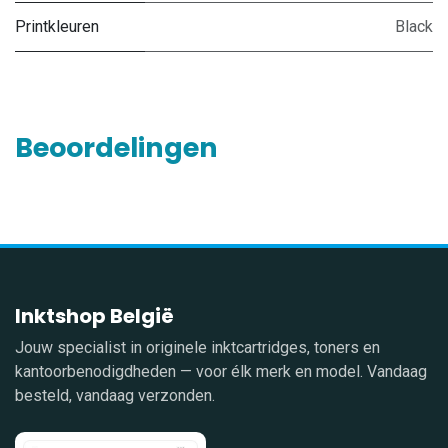
Printkleuren
Black
Beoordelingen
Inktshop België
Jouw specialist in originele inktcartridges, toners en
kantoorbenodigdheden — voor élk merk en model. Vandaag
besteld, vandaag verzonden.