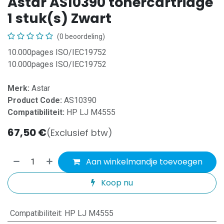
Astar AS10390 tonercartridge
1 stuk(s) Zwart
(0 beoordeling)
10.000pages ISO/IEC19752
10.000pages ISO/IEC19752
Merk:
Astar
Product Code:
AS10390
Compatibiliteit:
HP LJ M4555
67,50
€
(Exclusief btw)
Aan winkelmandje toevoegen
Koop nu
Compatibiliteit
:
HP LJ M4555