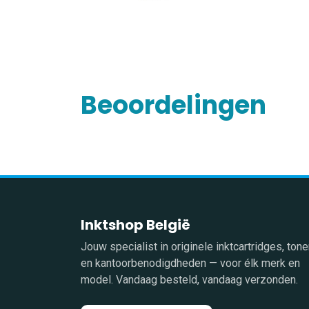
Beoordelingen
Inktshop België
Jouw specialist in originele inktcartridges, tone
en kantoorbenodigdheden — voor élk merk en
model. Vandaag besteld, vandaag verzonden.