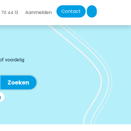
Contact
Aanmelden
 70 44 13
 of voordelig
Zoeken
g